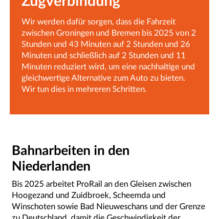
Zugverbindung
Wir werden dafür sorgen, dass die Fahrzeit
zwischen Groningen und Bremen bis 2025 von 2
Stunden und 43 Minuten auf 2 Stunden und 26
Minuten und schließlich auf 2 Stunden und 11
Minuten reduziert wird, um eine nachhaltige und
gleichwertige Alternative zum Auto zu bieten.
Wir tun dies in mehreren Schritten.
Bahnarbeiten in den
Niederlanden
Bis 2025 arbeitet ProRail an den Gleisen zwischen
Hoogezand und Zuidbroek, Scheemda und
Winschoten sowie Bad Nieuweschans und der Grenze
zu Deutschland, damit die Geschwindigkeit der