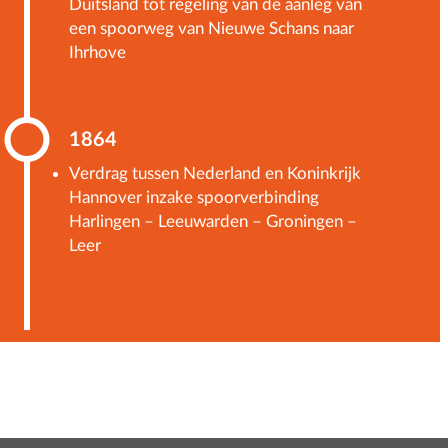
Duitsland tot regeling van de aanleg van
een spoorweg van Nieuwe Schans naar
Ihrhove
1864
Verdrag tussen Nederland en Koninkrijk
Hannover inzake spoorverbinding
Harlingen – Leeuwarden – Groningen –
Leer