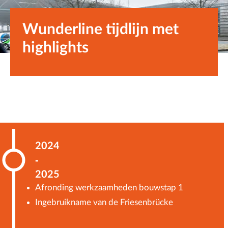
Wunderline tijdlijn met
highlights
2024
-
2025
Afronding werkzaamheden bouwstap 1
Ingebruikname van de Friesenbrücke