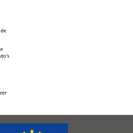
 de
de
uto's
eer